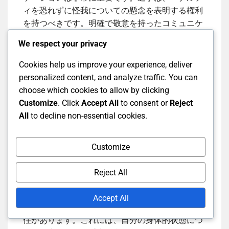
ィを恐れずに怪我についての懸念を表明する権利
を持つべきです。明確で敬意を持ったコミュニケ
ーションは、公式や医療スタッフからの迅速な対
We respect your privacy
応を促進します。
Cookies help us improve your experience, deliver
選手はまた、リーグやトーナメントにおける怪我
personalized content, and analyze traffic. You can
の報告や医療タイムアウトに関する特定のプロト
choose which cookies to allow by clicking
コルを認識しておくべきです。これらは異なる場
Customize
. Click
Accept All
to consent or
Reject
合があります。これらの規則を理解することで、
All
to decline non-essential cookies.
怪我が発生した際のプロセスをスムーズに進める
ことができます。
Customize
Reject All
選手の責任
Accept All
選手は、試合中に自分の健康と安全を優先する責
任があります。これには、自分の身体的状態につ