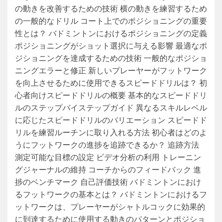
の動きを改善するための技術 横の動きを練習するため
の一般的なドリル コート上でのポジショニングの重要
性とは？ バドミントンにおけるポジショニングの定義
ポジショニングがショット選択に与える影響 最適なポ
ジショニングを達成するための技術 一般的なポジショ
ニングエラーと修正 新しいプレーヤーがフットワーク
を向上させるために使用できるスピードドリルは？ 初
心者向けスピードドリルの概要 基本的なスピードドリ
ルのステップバイステップガイド 異なるスキルレベル
に応じたスピードドリルのバリエーション スピードド
リルを練習ルーチンに取り入れる方法 初心者はどのよ
うにフットワークの進捗を追跡できるか？ 追跡方法
測定可能な目標の設定 ビデオ分析の利用 トレーニン
グジャーナルの維持 コーチからのフィードバック 進
捗のベンチマーク 自己評価技術 バドミントンにおけ
るフットワークの基本とは？ バドミントンにおけるフ
ットワークは、プレーヤーがシャトルコックに効果的
に到達するために使用する動きのパターンとポジショ