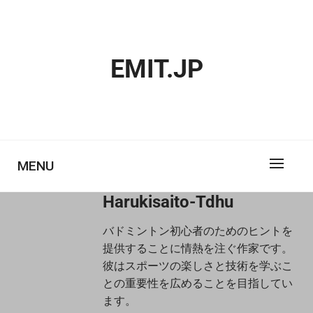
Skip
to
content
EMIT.JP
MENU
Harukisaito-Tdhu
バドミントン初心者のためのヒントを
提供することに情熱を注ぐ作家です。
彼はスポーツの楽しさと技術を学ぶこ
との重要性を広めることを目指してい
ます。