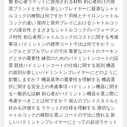
響 初心者ラケットに使用される材料 初心者向けの推
奨ブランドとモデル 新しいプレイヤーに最適なシャト
ルコックの種類は何ですか？ 羽根とナイロンシャトル
コックの違い 屋内と屋外プレイにおけるシャトルコッ
クの適合性 さまざまなシャトルコックのパフォーマン
ス特性 初心者用シャトルコックのコストに関する考慮
事項 バドミントンの標準コート寸法は何ですか？ シ
ングルとダブルプレイの寸法 重要なコートのマーキン
グとその重要性 練習のためのバドミントンコートの設
置 競技バドミントンコートの仕様に関する規則 機器
の規則が新しいバドミントンプレイヤーにどのように
影響しますか？ 機器基準の重要性を理解する 機器選
択に関する安全上の考慮事項 バドミントン機器に関す
る一般的な誤解 初心者がバドミントン機器を選ぶ際に
考慮すべきことは何ですか？ 個人のプレイスタイルと
好みを評価する ラケットの仕様を理解する 適切なシ
ャトルコックの種類を選ぶ コートの寸法に慣れる 新
しいバドミントンプレイヤーにとっての必須ラケット