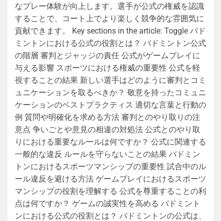
なプレー体験が向上します。選手が公式の権威を認識
することで、コート上でより楽しく競争的な雰囲気に
貢献できます。 Key sections in the article: Toggle バド
ミントンにおける公式の役割とは？ バドミントン公式
の階層 審判とジャッジの責任 公式がゲームプレイに
与える影響 スポーツにおける権威の重要性 公式を軽
視することの結果 新しい選手はどのように審判とコミ
ュニケーションを取るべきか？ 敬意を持ったコミュニ
ケーションのベストプラクティス 適切な言葉と行動の
例 質問や明確化を求める方法 審判とのやり取りの注
意点 争いごとや意見の相違の対処法 公式とのやり取
りにおける重要なルールは何ですか？ 公式に関連する
一般的な違反 ルールを守らないことの結果 バドミン
トンにおけるスポーツマンシップの重要性 試合中のル
ール違反を避ける方法 ゲームプレイにおけるスポーツ
マンシップの役割を理解する 公式を尊重することの利
点は何ですか？ ゲームの誠実性を高める バドミント
ンにおける公式の役割とは？ バドミントンの公式は、