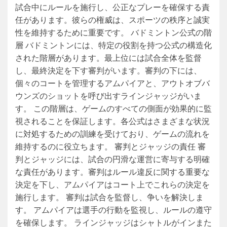
試合中にルールを施行し、公正なプレーを確保する責
任があります。彼らの権威は、スポーツの秩序と誠実
性を維持するために重要です。 バドミントン公式の階
層 バドミントンには、特定の役割を持つ公式の構造化
された階層があります。最上位には試合全体を監督
し、最終決定を下す審判がいます。審判の下には、
個々のコートを管理するアムパイアと、アウトオブバ
ウンズのショットを呼び出すラインジャッジがいま
す。 この階層は、ゲームのすべての側面が効果的に監
視されることを保証します。各公式はさまざまな状況
に対処するための訓練を受けており、ゲームの流れを
維持するのに役立ちます。 審判とジャッジの責任 審
判とジャッジには、試合の円滑な運営に寄与する明確
な責任があります。審判はルール違反に関する重要な
決定を下し、アムパイアはコート上でこれらの決定を
施行します。 審判は試合を監督し、争いを解決しま
す。 アムパイアは選手の行動を監視し、ルールの遵守
を確保します。 ラインジャッジはシャトルがインまた