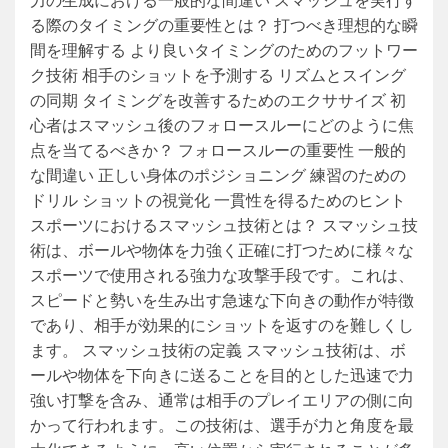
力の生成における一般的な間違い スマッシュを実行す
る際のタイミングの重要性とは？ 打つべき理想的な瞬
間を理解する より良いタイミングのためのフットワー
ク技術 相手のショットを予測する リズムとスイング
の同期 タイミングを改善するためのエクササイズ 初
心者はスマッシュ後のフォロースルーにどのように焦
点を当てるべきか？ フォロースルーの重要性 一般的
な間違い 正しい身体のポジショニング 練習のための
ドリル ショットの視覚化 一貫性を得るためのヒント
スポーツにおけるスマッシュ技術とは？ スマッシュ技
術は、ボールや物体を力強く正確に打つために様々な
スポーツで使用される強力な攻撃手段です。これは、
スピードと勢いを生み出す急速な下向きの動作が特徴
であり、相手が効果的にショットを返すのを難しくし
ます。 スマッシュ技術の定義 スマッシュ技術は、ボ
ールや物体を下向きに送ることを目的とした迅速で力
強い打撃を含み、通常は相手のプレイエリアの側に向
かって行われます。この技術は、選手が力と角度を最