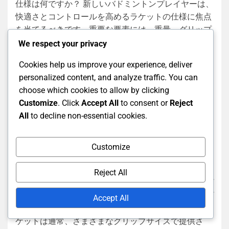
仕様は何ですか？ 新しいバドミントンプレイヤーは、
快適さとコントロールを高めるラケットの仕様に焦点
を当てるべきです。重要な要素には、重量、グリップ
サイズ、ストリングテンション、材料が含まれ、これ
We respect your privacy
らはすべてより良いプレイ体験に寄与します。 初心者
Cookies help us improve your experience, deliver
ラケットの重量に関する考慮事項 バドミントンラケッ
personalized content, and analyze traffic. You can
トの重量は、プレイヤーがどれだけ簡単に操作できる
choose which cookies to allow by clicking
かに大きく影響します。初心者には、80〜100グラム
Customize
. Click
Accept All
to consent or
Reject
のラケットが一般的に推奨されており、コントロール
All
to decline non-essential cookies.
とパワーの良いバランスを提供します。 重いラケット
はより多くのパワーを提供しますが、疲労を引き起こ
す可能性があります。一方、軽いラケットは素早いス
Customize
イングと優れた操作性を可能にします。初心者は、さ
まざまな重量を試して最も快適に感じるものを見つけ
Reject All
るべきです。 快適さとコントロールのためのグリップ
サイズの推奨 適切なグリップサイズを選ぶことは、プ
Accept All
レイ中の快適さとコントロールにとって重要です。ラ
ケットは通常、さまざまなグリップサイズで提供さ