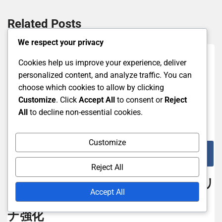
Related Posts
We respect your privacy
Cookies help us improve your experience, deliver
personalized content, and analyze traffic. You can
choose which cookies to allow by clicking
Customize
. Click
Accept All
to consent or
Reject
All
to decline non-essential cookies.
Customize
初心者向けの新しいバドミントンプレイヤーのテク
ニック
Reject All
ラリー技術：一貫性、ショットのバリ
Accept All
エーション、初心者のためのスタミ
ナ強化